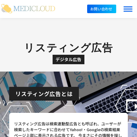
Digital AD – [Cloned #48]
お問い合わせ
リスティング広告
デジタル広告
リスティング広告とは
リスティング広告は検索連動型広告とも呼ばれ、ユーザーが
検索したキーワードに合わせてYahoo!・Googleの検索結果
ページ上部に表示される広告です。 今まさにその情報を探し